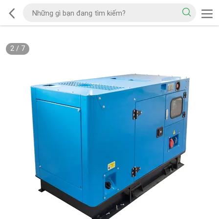
2
/
7