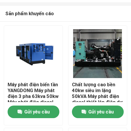
Sản phẩm khuyến cáo
Máy phát điện biến tần
Chất lượng cao bền
YANGDONG Máy phát
40kw siêu im lặng
Nhà
điện 3 pha 63kva 50kw
50kVA Máy phát điện
Máy phát điện diesel
diesel thiết lập điện dự
yên tĩnh cho gia đình
phòng di động máy
Các sản phẩm
Gửi yêu cầu
Gửi yêu cầu
Máy phát điện dự
phát điện diesel mạnh
phòng di động
mẽ máy phát điện
Video