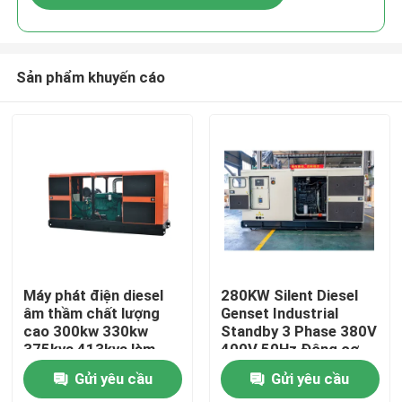
Sản phẩm khuyến cáo
Nhà
Máy phát điện diesel
280KW Silent Diesel
âm thầm chất lượng
Genset Industrial
cao 300kw 330kw
Standby 3 Phase 380V
Các sản phẩm
375kva 413kva làm
400V 50Hz Động cơ
mát bằng nước Máy
YTO chuyên nghiệp
Gửi yêu cầu
Gửi yêu cầu
phát điện diesel 3 giai
chống thời tiết 24V DC
Video