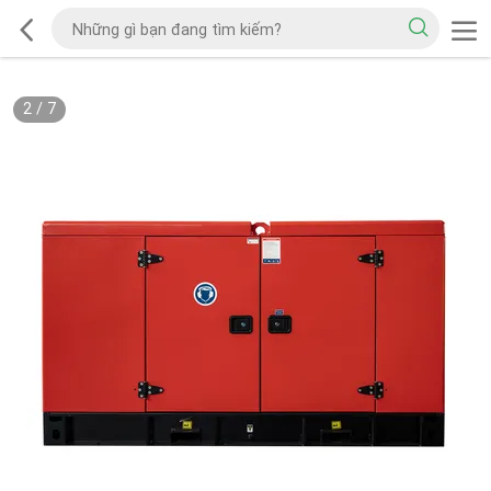
2
/
7